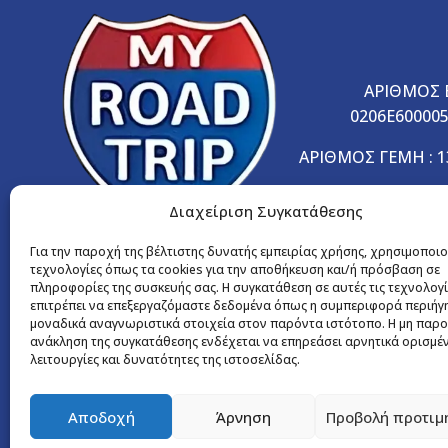
ΑΡΙΘΜΟΣ 
0206E60000
ΑΡΙΘΜΟΣ ΓΕΜΗ : 1
Διαχείριση Συγκατάθεσης
Για την παροχή της βέλτιστης δυνατής εμπειρίας χρήσης, χρησιμοποι
Newsletter
τεχνολογίες όπως τα cookies για την αποθήκευση και/ή πρόσβαση σε
πληροφορίες της συσκευής σας. Η συγκατάθεση σε αυτές τις τεχνολογί
επιτρέπει να επεξεργαζόμαστε δεδομένα όπως η συμπεριφορά περιήγ
Κάντε εγγραφή στο newsletter μας και
μοναδικά αναγνωριστικά στοιχεία στον παρόντα ιστότοπο. Η μη παρο
ανάκληση της συγκατάθεσης ενδέχεται να επηρεάσει αρνητικά ορισμέ
μάθετε πρώτοι για νέες εκδρομές
λειτουργίες και δυνατότητες της ιστοσελίδας.
και αποκλειστικές προσφορές!
Εγγραφή
Αποδοχή
Άρνηση
Προβολή προτιμ