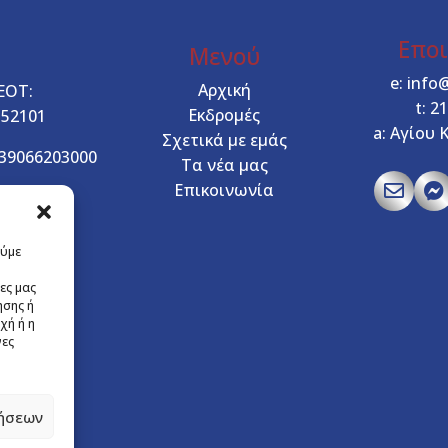
Επο
Μενού
e:
info
Αρχική
ΕΟΤ:
t:
21
Εκδρομές
552101
a:
Αγίου 
Σχετικά με εμάς
39066203000
Τα νέα μας
Επικοινωνία


ούμε
ες μας
ησης ή
χή ή η
νες
ήσεων