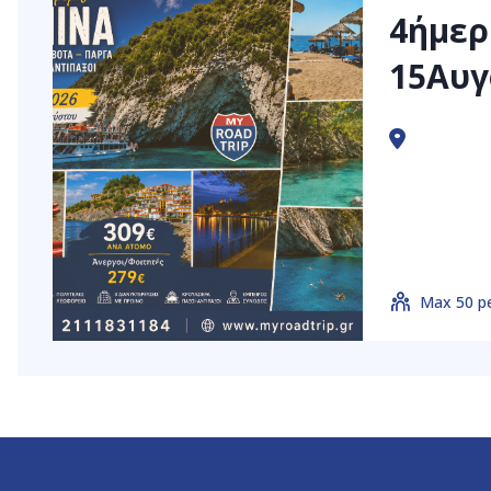
4ήμερ
15Αυγο
Max 50 p