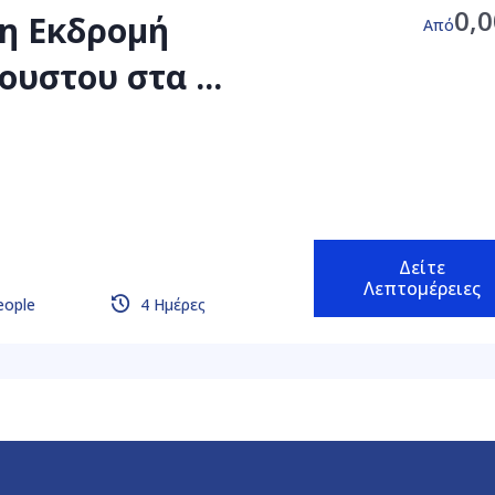
0,
η Εκδρομή
Από
υστου στα ...
Δείτε
Λεπτομέρειες
eople
4 Ημέρες