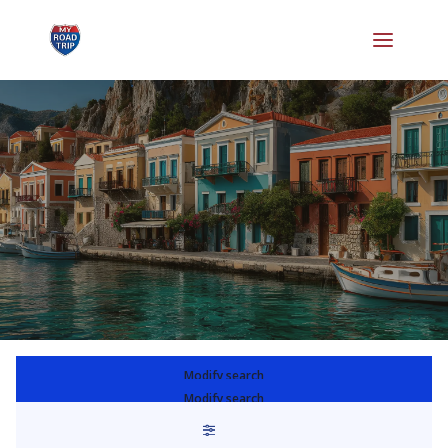
Παξοί
Modify search
Modify search