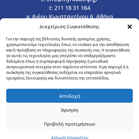
t:
211 18 31 184
a:
Αγίου Κωνσταντίνου 6, Αθήνα
Διαχείριση Συγκατάθεσης


Χρήσιμοι Σύνδεσμοι
Για την παροχή της βέλτιστης δυνατής εμπειρίας χρήσης,
χρησιμοποιούμε τεχνολογίες όπως τα cookies για την αποθήκευση
Όροι συμμετοχής
και/ή πρόσβαση σε πληροφορίες της συσκευής σας. Η συγκατάθεση
Διαδικασία Κράτησης
σε αυτές τις τεχνολογίες μας επιτρέπει να επεξεργαζόμαστε
δεδομένα όπως η συμπεριφορά περιήγησης ή μοναδικά
αναγνωριστικά στοιχεία στον παρόντα ιστότοπο. Η μη παροχή ή η
Newsletter
ανάκληση της συγκατάθεσης ενδέχεται να επηρεάσει αρνητικά
ορισμένες λειτουργίες και δυνατότητες της ιστοσελίδας.
Κάντε εγγραφή στο newsletter μας και μάθετε
πρώτοι για νέες εκδρομές και αποκλειστικές
Αποδοχή
προσφορές!
Άρνηση
Εγγραφή
Προβολή προτιμήσεων
Copyright © 2026. All Rights Reserved.
Δήλωση Απορρήτου