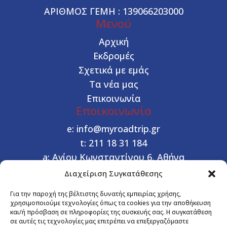
ΑΡΙΘΜΟΣ ΓΕΜΗ : 139066203000
Μενού
Αρχική
Εκδρομές
Σχετικά με εμάς
Τα νέα μας
Επικοινωνία
Εποικοινωνία
e:
info@myroadtrip.gr
t:
211 18 31 184
a:
Αγίου Κωνσταντίνου 6, Αθήνα
Διαχείριση Συγκατάθεσης


Χρήσιμοι Σύνδεσμοι
Για την παροχή της βέλτιστης δυνατής εμπειρίας χρήσης,
χρησιμοποιούμε τεχνολογίες όπως τα cookies για την αποθήκευση
Όροι συμμετοχής
και/ή πρόσβαση σε πληροφορίες της συσκευής σας. Η συγκατάθεση
Διαδικασία Κράτησης
σε αυτές τις τεχνολογίες μας επιτρέπει να επεξεργαζόμαστε