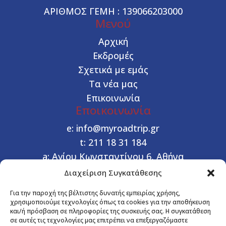
ΑΡΙΘΜΟΣ ΓΕΜΗ : 139066203000
Μενού
Αρχική
Εκδρομές
Σχετικά με εμάς
Τα νέα μας
Επικοινωνία
Εποικοινωνία
e:
info@myroadtrip.gr
t:
211 18 31 184
a:
Αγίου Κωνσταντίνου 6, Αθήνα
Διαχείριση Συγκατάθεσης


Χρήσιμοι Σύνδεσμοι
Για την παροχή της βέλτιστης δυνατής εμπειρίας χρήσης,
χρησιμοποιούμε τεχνολογίες όπως τα cookies για την αποθήκευση
Όροι συμμετοχής
και/ή πρόσβαση σε πληροφορίες της συσκευής σας. Η συγκατάθεση
Διαδικασία Κράτησης
σε αυτές τις τεχνολογίες μας επιτρέπει να επεξεργαζόμαστε