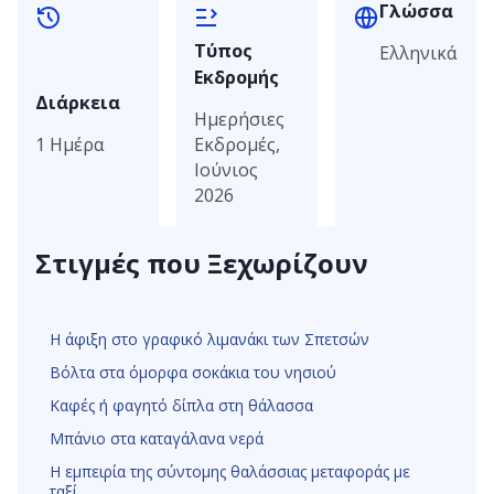
Γλώσσα
Τύπος
Ελληνικά
Εκδρομής
Διάρκεια
Ημερήσιες
1 Ημέρα
Εκδρομές,
Ιούνιος
2026
Στιγμές που Ξεχωρίζουν
Σπέτσες, Δήμος Σπετσών, Περιφερειακή Ενότητα Νήσων,
Περιφέρεια Αττικής, Αποκεντρωμένη Διοίκηση Αττικής, 180
Η άφιξη στο γραφικό λιμανάκι των Σπετσών
50, Ελλάδα
Βόλτα στα όμορφα σοκάκια του νησιού
Καφές ή φαγητό δίπλα στη θάλασσα
Μπάνιο στα καταγάλανα νερά
Η εμπειρία της σύντομης θαλάσσιας μεταφοράς με
ταξί