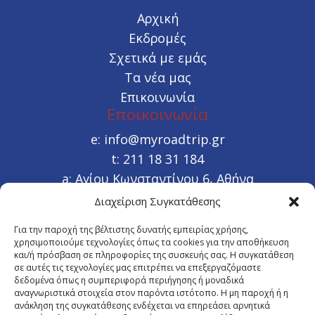
Αρχική
Εκδρομές
Σχετικά με εμάς
Τα νέα μας
Επικοινωνία
Εποικοινωνία
e:
info@myroadtrip.gr
t:
211 18 31 184
a:
Αγίου Κωνσταντίνου 6, Αθήνα
Διαχείριση Συγκατάθεσης


Χρήσιμοι Σύνδεσμοι
Για την παροχή της βέλτιστης δυνατής εμπειρίας χρήσης,
χρησιμοποιούμε τεχνολογίες όπως τα cookies για την αποθήκευση
Όροι συμμετοχής
και/ή πρόσβαση σε πληροφορίες της συσκευής σας. Η συγκατάθεση
Διαδικασία Κράτησης
σε αυτές τις τεχνολογίες μας επιτρέπει να επεξεργαζόμαστε
δεδομένα όπως η συμπεριφορά περιήγησης ή μοναδικά
αναγνωριστικά στοιχεία στον παρόντα ιστότοπο. Η μη παροχή ή η
Newsletter
ανάκληση της συγκατάθεσης ενδέχεται να επηρεάσει αρνητικά