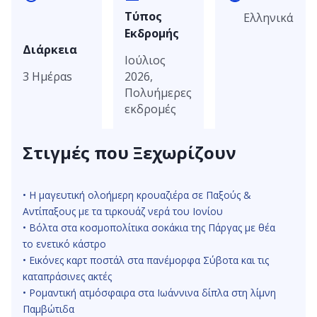
Τύπος
Ελληνικά
Εκδρομής
Διάρκεια
Ιούλιος
3 Ημέραs
2026,
Πολυήμερες
εκδρομές
Στιγμές που Ξεχωρίζουν
• Η μαγευτική ολοήμερη κρουαζιέρα σε Παξούς &
Αντίπαξους με τα τιρκουάζ νερά του Ιονίου
Ιωάννινα, Δημοτική Ενότητα Ιωαννιτών, Δήμος Ιωαννιτών,
• Βόλτα στα κοσμοπολίτικα σοκάκια της Πάργας με θέα
Περιφερειακή Ενότητα Ιωαννίνων, Περιφέρεια Ηπείρου,
το ενετικό κάστρο
Αποκεντρωμένη Διοίκηση Ηπείρου - Δυτικής Μακεδονίας,
• Εικόνες καρτ ποστάλ στα πανέμορφα Σύβοτα και τις
453 33, Ελλάδα
καταπράσινες ακτές
• Ρομαντική ατμόσφαιρα στα Ιωάννινα δίπλα στη λίμνη
Παμβώτιδα