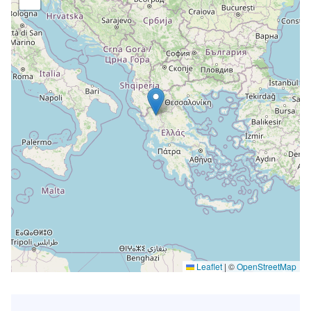
Leaflet
|
©
OpenStreetMap