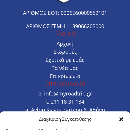
ΑΡΙΘΜΟΣ ΕΟΤ: 0206E60000552101
ΑΡΙΘΜΟΣ ΓΕΜΗ : 139066203000
Μενού
Αρχική
Εκδρομές
Σχετικά με εμάς
Τα νέα μας
Επικοινωνία
Εποικοινωνία
e:
info@myroadtrip.gr
t:
211 18 31 184
a:
Αγίου Κωνσταντίνου 6, Αθήνα
Διαχείριση Συγκατάθεσης


Χρήσιμοι Σύνδεσμοι