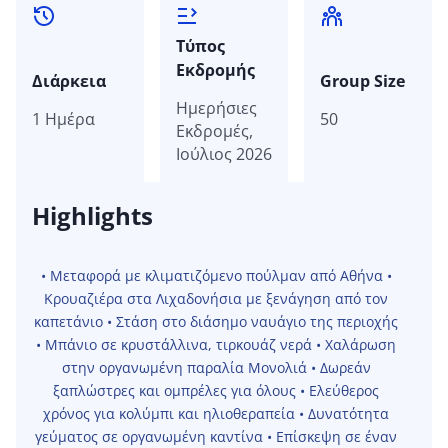
Τύπος
Εκδρομής
Διάρκεια
Group Size
Ημερήσιες
1 Ημέρα
50
Εκδρομές,
Ιούλιος 2026
Highlights
• Μεταφορά με κλιματιζόμενο πούλμαν από Αθήνα •
Καμένα Βούρλα, Δημοτική Ενότητα Καμένων Βούρλων,
Δήμος Καμένων Βούρλων, Περιφερειακή Ενότητα
Κρουαζιέρα στα Λιχαδονήσια με ξενάγηση από τον
Φθιώτιδας, Περιφέρεια Στερεάς Ελλάδας, Αποκεντρωμένη
καπετάνιο • Στάση στο διάσημο ναυάγιο της περιοχής
Διοίκηση Θεσσαλίας - Στερεάς Ελλάδος, 350 08, Ελλάδα
• Μπάνιο σε κρυστάλλινα, τιρκουάζ νερά • Χαλάρωση
στην οργανωμένη παραλία Μονολιά • Δωρεάν
ξαπλώστρες και ομπρέλες για όλους • Ελεύθερος
χρόνος για κολύμπι και ηλιοθεραπεία • Δυνατότητα
γεύματος σε οργανωμένη καντίνα • Επίσκεψη σε έναν