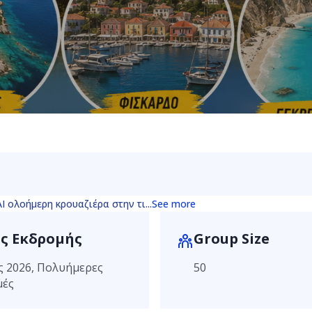
ειακή Ενότητα Πρέβεζας, Περιφέρεια 
υτικής Μακεδονίας, 481 00, Ελλάδα
 ολοήμερη κρουαζιέρα στην τι...
See more
ς Εκδρομής
Group Size
ς 2026, Πολυήμερες
50
μές