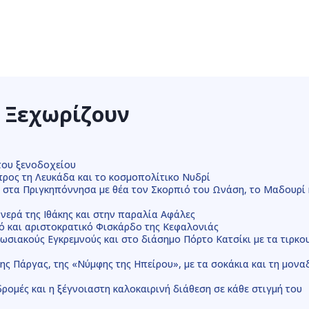
υ Ξεχωρίζουν
του ξενοδοχείου
προς τη Λευκάδα και το κοσμοπολίτικο Νυδρί
α στα Πριγκηπόννησα με θέα τον Σκορπιό του Ωνάση, το Μαδουρί 
 νερά της Ιθάκης και στην παραλία Αφάλες
κό και αριστοκρατικό Φισκάρδο της Κεφαλονιάς
πωσιακούς Εγκρεμνούς και στο διάσημο Πόρτο Κατσίκι με τα τιρκο
 της Πάργας, της «Νύμφης της Ηπείρου», με τα σοκάκια και τη μονα
ρομές και η ξέγνοιαστη καλοκαιρινή διάθεση σε κάθε στιγμή του